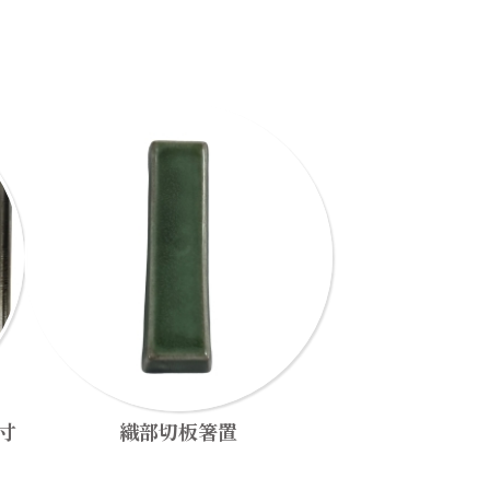
寸
織部切板箸置