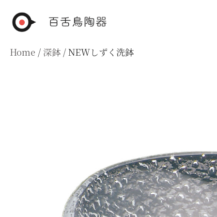
Skip
to
content
Home
/
深鉢
/ NEWしずく洗鉢