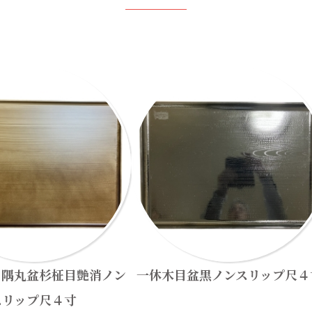
コ隅丸盆杉柾目艶消ノン
一休木目盆黒ノンスリップ尺４
スリップ尺４寸