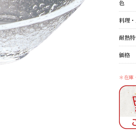
色
料理・
耐熱特
価格
＊在庫