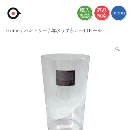
Skip
to
content
Home
/
パントリー
/ 薄氷うすらい一口ビール
🔍