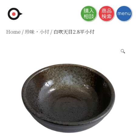
Skip
to
content
Home
/
珍味・小付
/ 白吹天目2.8平小付
🔍