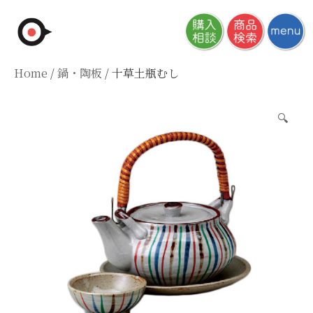
Skip
to
content
Home
/
鍋・陶板
/ 十草土瓶むし
🔍