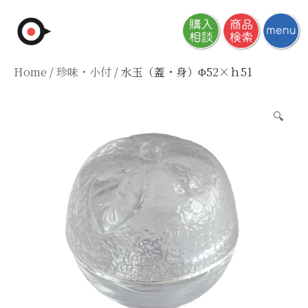
Skip
to
content
Home
/
珍味・小付
/ 水玉（蓋・身）Φ52×ｈ51
🔍