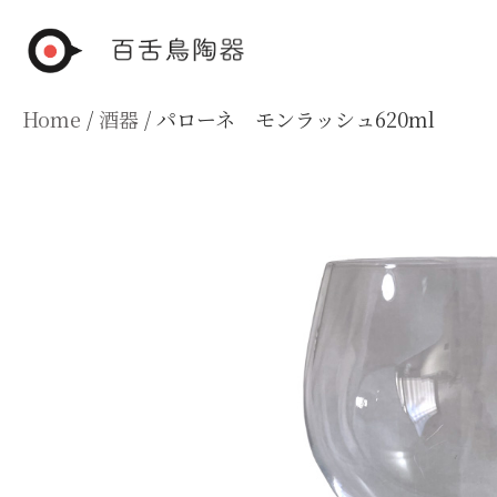
Skip
to
content
Home
/
酒器
/ パローネ モンラッシュ620ml