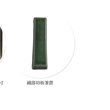
寸
織部切板箸置