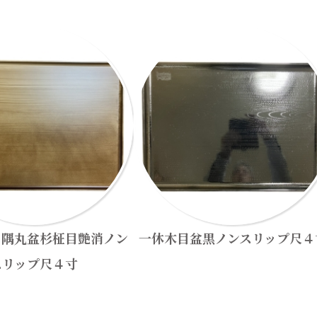
コ隅丸盆杉柾目艶消ノン
一休木目盆黒ノンスリップ尺４
スリップ尺４寸