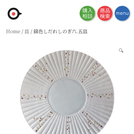
Skip
to
content
Home
/
皿
/ 錦色しだれしのぎ六.五皿
🔍