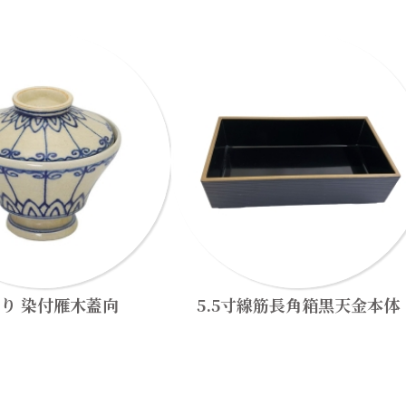
り 染付雁木蓋向
5.5寸線筋長角箱黒天金本体