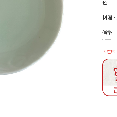
色
料理・
価格
＊在庫