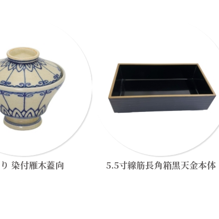
り 染付雁木蓋向
5.5寸線筋長角箱黒天金本体