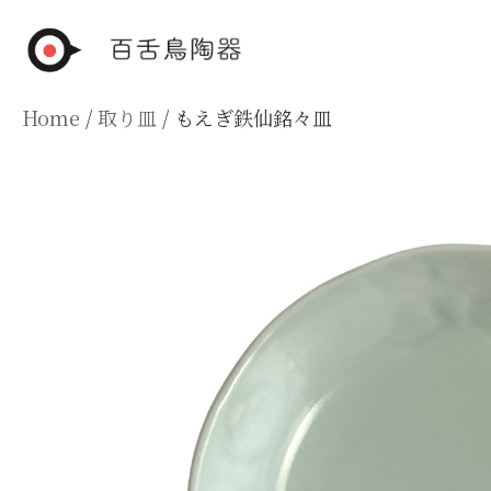
Skip
to
content
Home
/
取り皿
/ もえぎ鉄仙銘々皿