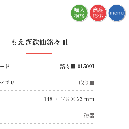
もえぎ鉄仙銘々皿
ード
銘々皿-015091
テゴリ
取り皿
148 × 148 × 23 mm
磁器