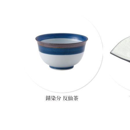
錆染分 反仙茶