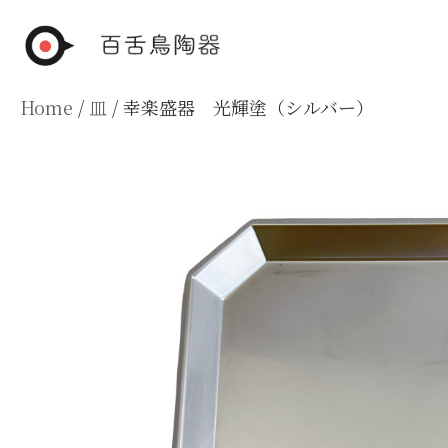
Skip
to
content
Home
/
皿
/ 幸楽盛器 光輝塗（シルバー）