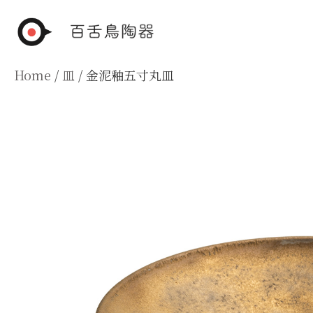
Skip
to
content
Home
/
皿
/ 金泥釉五寸丸皿