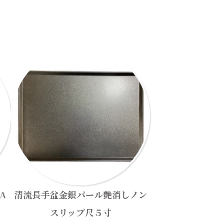
A
清流長手盆金銀パール艶消しノン
スリップ尺５寸