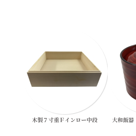
木製７寸重Ｆインロー中段
大和飯器