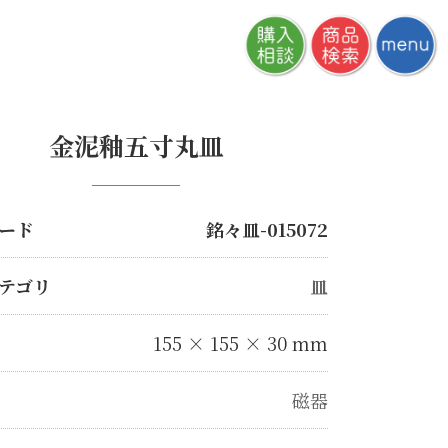
金泥釉五寸丸皿
ード
銘々皿-015072
テゴリ
皿
155 × 155 × 30 mm
磁器