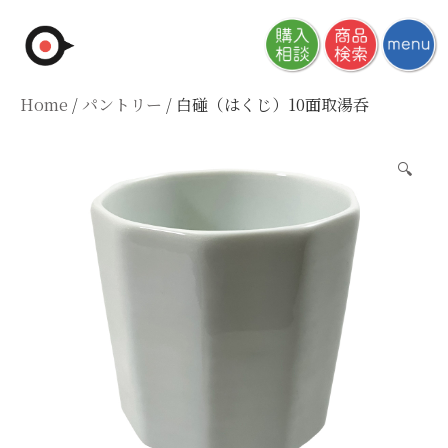
Skip
to
content
Home
/
パントリー
/ 白碰（はくじ）10面取湯呑
🔍