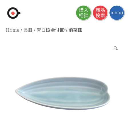
Skip
to
content
Home
/
長皿
/ 青白磁金付笹型前菜皿
🔍