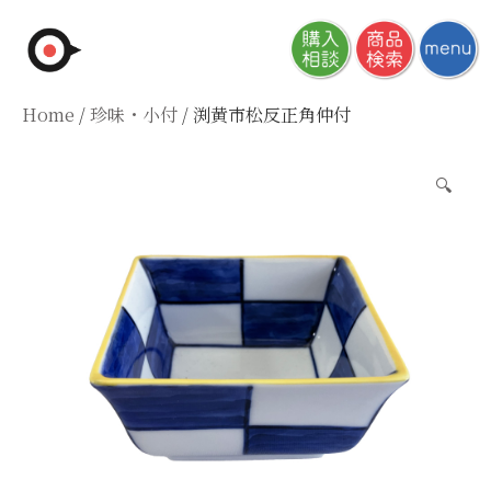
Skip
to
content
Home
/
珍味・小付
/ 渕黄市松反正角仲付
🔍