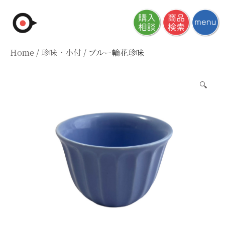
Skip
to
content
Home
/
珍味・小付
/ ブルー輪花珍味
🔍