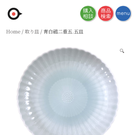
Skip
to
content
Home
/
取り皿
/ 青白磁二重五.五皿
🔍