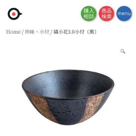
Skip
to
content
Home
/
珍味・小付
/ 縞小花3.0小付（黒）
🔍