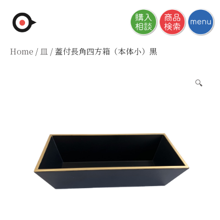
Skip
to
content
Home
/
皿
/ 蓋付長角四方箱（本体小）黒
🔍