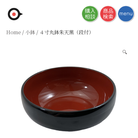
Skip
to
content
Home
/
小鉢
/ ４寸丸鉢朱天黒（段付）
🔍