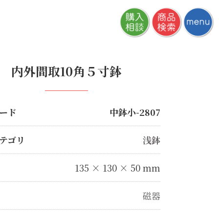
内外間取10角５寸鉢
ード
中鉢小-2807
テゴリ
浅鉢
135 × 130 × 50 mm
磁器