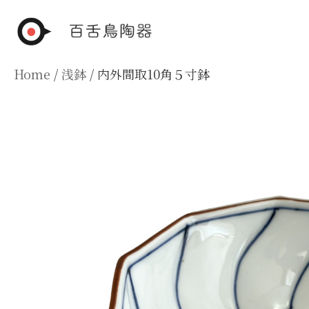
Skip
to
content
Home
/
浅鉢
/ 内外間取10角５寸鉢