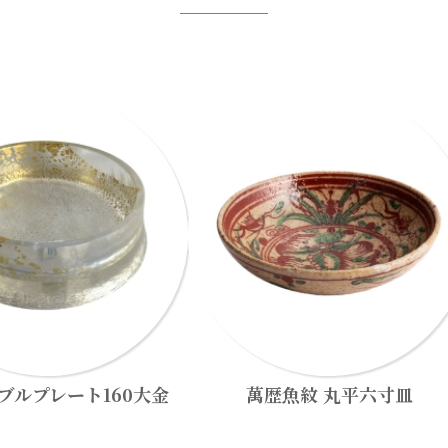
ブルプレート160大金
萬歴魚紋 丸平六寸皿